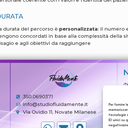
DURATA
a durata del percorso è
personalizzata
: il numero 
engono concordati in base alla complessità della situ
isagio e agli obiettivi da raggiungere
P
350.0690371
info@studiofluidamente.it
Per fornire 
memorizzare
Via Ovidio 11, Novate Milanese
P
tecnologie 
ID unici su 
negativamen