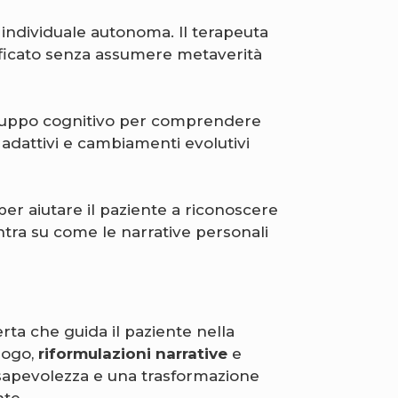
ndividuale autonoma. Il terapeuta
gnificato senza assumere metaverità
viluppo cognitivo per comprendere
adattivi e cambiamenti evolutivi
er aiutare il paziente a riconoscere
entra su come le narrative personali
erta che guida il paziente nella
alogo,
riformulazioni narrative
e
pevolezza e una trasformazione
nte.