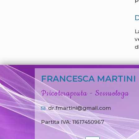
L
v
d
FRANCESCA MARTINI
Psicoterapeuta - Sessuologa
dr.fmartini@gmail.com
Partita IVA: 11617450967