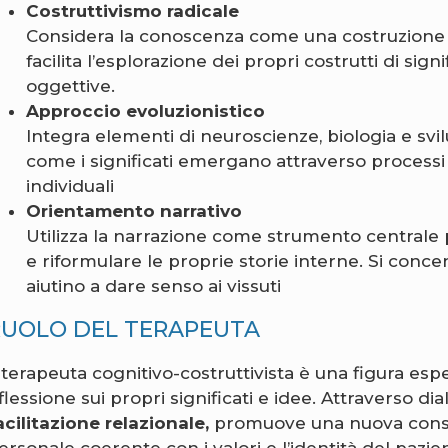
Costruttivismo radicale
Considera la conoscenza come una costruzione i
facilita l’esplorazione dei propri costrutti di si
oggettive.
Approccio evoluzionistico
Integra elementi di neuroscienze, biologia e s
come i significati emergano attraverso processi 
individuali
Orientamento narrativo
Utilizza la narrazione come strumento centrale p
e riformulare le proprie storie interne. Si conc
aiutino a dare senso ai vissuti
RUOLO DEL TERAPEUTA
l terapeuta cognitivo-costruttivista è una figura esp
iflessione sui propri significati e idee. Attraverso di
acilitazione relazionale,
promuove una nuova consa
ersonale coerente con i valori e l’identità del pazie