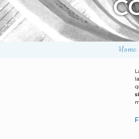
C
Home
L
l
q
s
m
F