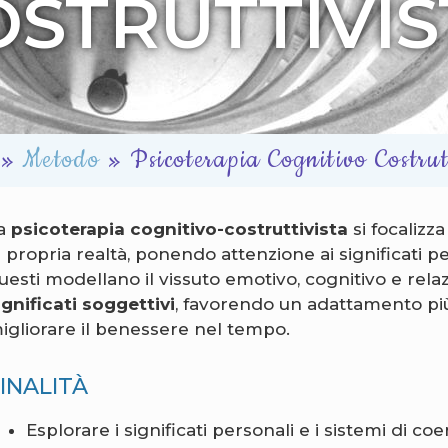
OSTRUTTIVIS
»
Metodo
»
Psicoterapia Cognitivo Costrut
a
psicoterapia cognitivo-costruttivista
si focalizz
a propria realtà, ponendo attenzione ai significati p
uesti modellano il vissuto emotivo, cognitivo e rela
ignificati soggettivi
, favorendo un adattamento più 
igliorare il benessere nel tempo.
INALITÀ
Esplorare i significati personali e i sistemi di c