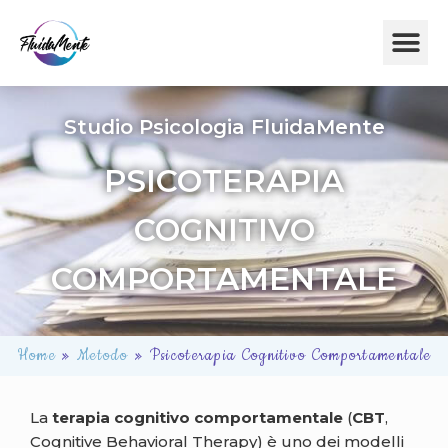
Studio Psicologia FluidaMente
PSICOTERAPIA
COGNITIVO
COMPORTAMENTALE
Home
»
Metodo
»
Psicoterapia Cognitivo Comportamentale
La
terapia cognitivo comportamentale
(
CBT
,
Cognitive Behavioral Therapy) è uno dei modelli