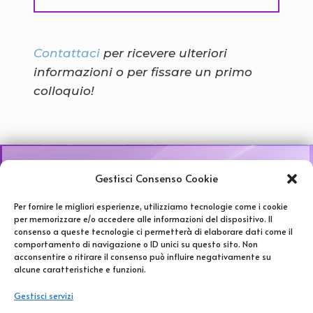
Contattaci
per ricevere ulteriori
informazioni o per fissare un primo
colloquio!
Gestisci Consenso Cookie
Per fornire le migliori esperienze, utilizziamo tecnologie come i cookie
per memorizzare e/o accedere alle informazioni del dispositivo. Il
350.0690371
consenso a queste tecnologie ci permetterà di elaborare dati come il
info@studiofluidamente.it
comportamento di navigazione o ID unici su questo sito. Non
acconsentire o ritirare il consenso può influire negativamente su
dr.fmartini@gmail.com
alcune caratteristiche e funzioni.
niccolo.cassina@gmail.com
via Ovidio 11, Novate Milanese
Gestisci servizi